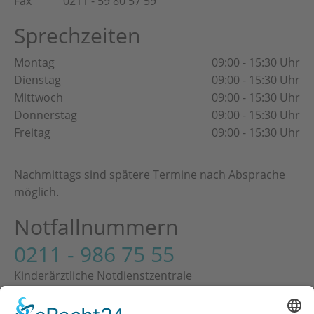
Fax
0211 - 59 80 57 59
Sprechzeiten
Montag
09:00 - 15:30 Uhr
Dienstag
09:00 - 15:30 Uhr
Mittwoch
09:00 - 15:30 Uhr
Donnerstag
09:00 - 15:30 Uhr
Freitag
09:00 - 15:30 Uhr
Nachmittags sind spätere Termine nach Absprache
möglich.
Notfallnummern
0211 - 986 75 55
Kinderärztliche Notdienstzentrale
Kronenstraße 15, 40217 Düsseldorf